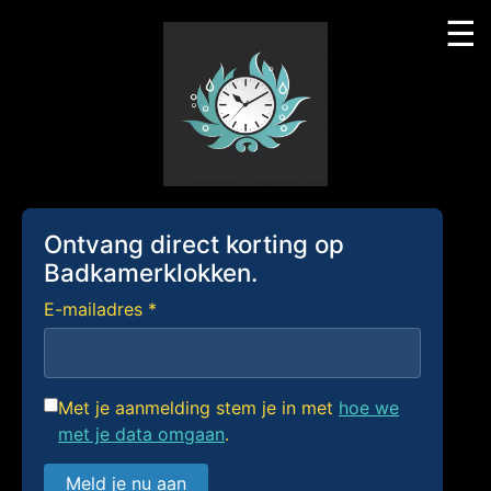
☰
Skip
to
content
Ontvang direct korting op
Badkamerklokken.
E-mailadres *
Met je aanmelding stem je in met
hoe we
met je data omgaan
.
Meld je nu aan