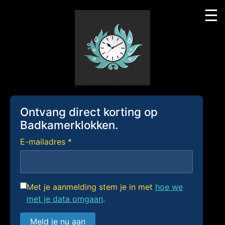
☰
Skip
to
content
Ontvang direct korting op
Badkamerklokken.
E-mailadres *
Met je aanmelding stem je in met
hoe we
met je data omgaan
.
Meld je nu aan